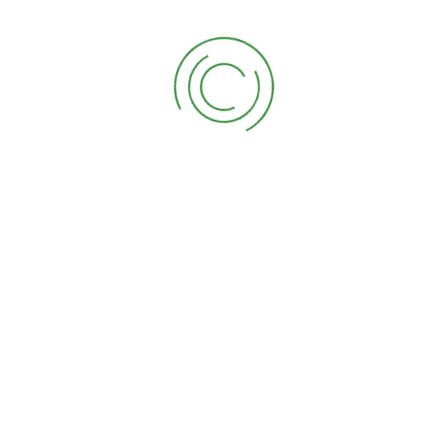
par l’environnement joue un très grand rôle dans la
prolifération d’une maladie ou l’attaque d’insectes.
C’est pourquoi
CèdrExpert
recommande plusieurs
mesures écologiques préventives en accompagnemen
de chaque traitement donné.
maladie cedre
Céduler un traiement
maladie cedre